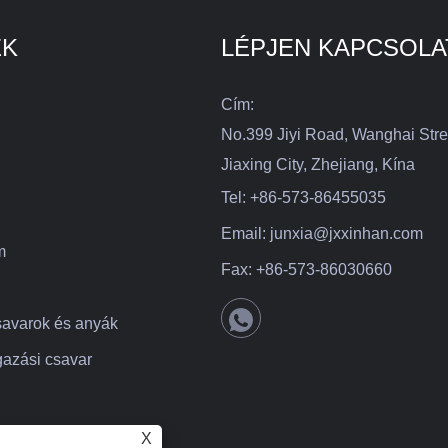
EK
LÉPJEN KAPCSOLA
Cím:
No.399 Jiyi Road, Wanghai Stre
Jiaxing City, Zhejiang, Kína
Tel:
+86-573-86455035
Email:
junxia@jxxinhan.com
m
Fax:
+86-573-86030660
savarok és anyák
azási csavar
X