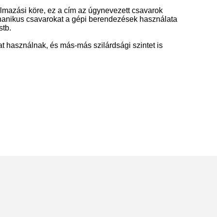
almazási köre, ez a cím az úgynevezett csavarok
hanikus csavarokat a gépi berendezések használata
stb.
 használnak, és más-más szilárdsági szintet is