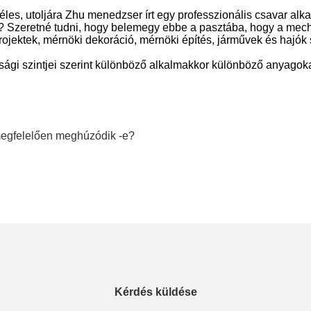
es, utoljára Zhu menedzser írt egy professzionális csavar alk
e? Szeretné tudni, hogy belemegy ebbe a pasztába, hogy a mec
projektek, mérnöki dekoráció, mérnöki építés, járművek és hajók 
ági szintjei szerint különböző alkalmakkor különböző anyagokat
megfelelően meghúzódik -e?
Kérdés küldése