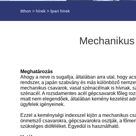
itthon
>
hírek
>
Ipari hírek
Mechanikus 
Meghatározás
Ahogy a neve is sugallja, általában arra utal, hogy a
c
rendszer, a japán szabvány és más különböző nemzet
mechanikus csavarok, vasat szénacélnak is hívnak, sz
szénacél. A rozsdamentes acél gépcsavarok főleg r
miatt nem elegendőek, általában kemény kezelést ad
ügyfelek igényeinek.
Ezzel a keménységi indexszel kijön a mechanikus csav
önmetsző csavarokra, gépcsavarokra osztják, a főmen
szükséges dióféléket. Egyedül is használható.