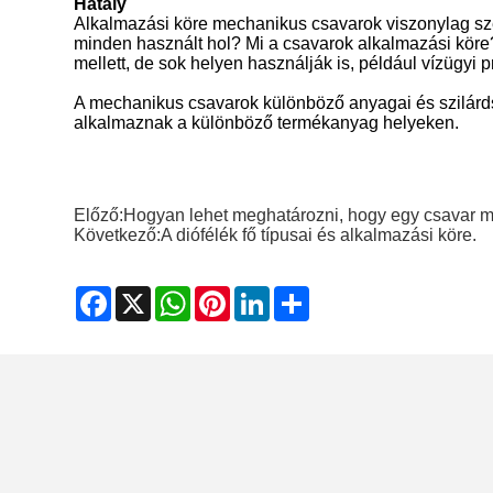
Hatály
Alkalmazási köre mechanikus csavarok viszonylag szél
minden használt hol? Mi a csavarok alkalmazási kör
mellett, de sok helyen használják is, például vízügyi 
A mechanikus csavarok különböző anyagai és szilárds
alkalmaznak a különböző termékanyag helyeken.
Előző:
Hogyan lehet meghatározni, hogy egy csavar 
Következő:
A diófélék fő típusai és alkalmazási köre.
Facebook
X
WhatsApp
Pinterest
LinkedIn
Share