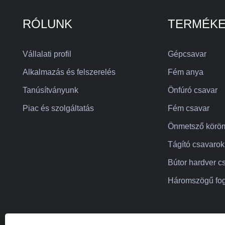
RÓLUNK
TERMÉK
Vállalati profil
Gépcsavar
Alkalmazás és felszerelés
Fém anya
Tanúsítványunk
Önfúró csavar
Piac és szolgáltatás
Fém csavar
Önmetsző körö
Tágító csavarok
Bútor hardver c
Háromszögű fog