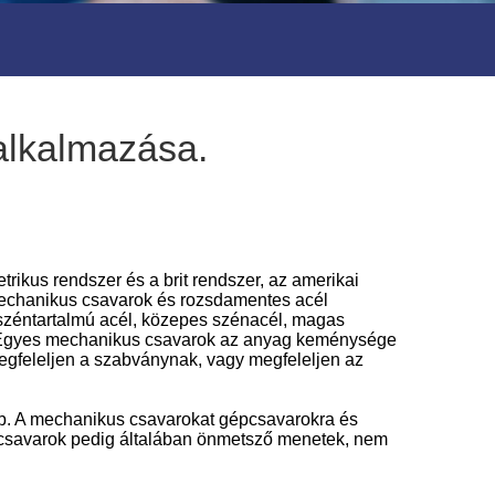
alkalmazása.
ikus rendszer és a brit rendszer, az amerikai
mechanikus csavarok és rozsdamentes acél
 széntartalmú acél, közepes szénacél, magas
. Egyes mechanikus csavarok az anyag keménysége
gfeleljen a szabványnak, vagy megfeleljen az
ább. A mechanikus csavarokat gépcsavarokra és
ő csavarok pedig általában önmetsző menetek, nem