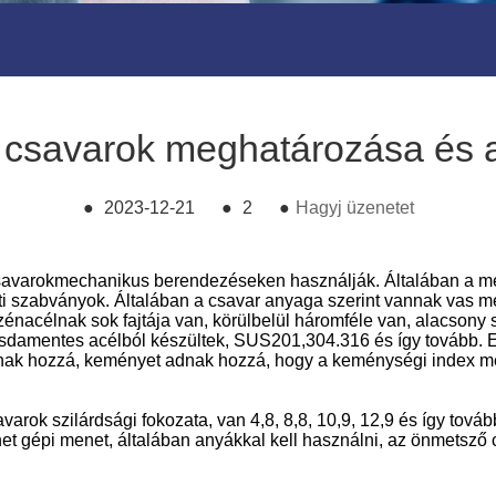
csavarok meghatározása és 
●
2023-12-21
●
2
●
Hagyj üzenetet
savarok
mechanikus berendezéseken használják. Általában a metr
i szabványok. Általában a csavar anyaga szerint vannak vas 
énacélnak sok fajtája van, körülbelül háromféle van, alacsony
ozsdamentes acélból készültek, SUS201,304.316 és így tovább
nak hozzá, keményet adnak hozzá, hogy a keménységi index me
arok szilárdsági fokozata, van 4,8, 8,8, 10,9, 12,9 és így tov
et gépi menet, általában anyákkal kell használni, az önmetsz